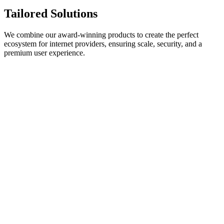
Tailored
Solutions
We combine our award-winning products to create the perfect
ecosystem for
internet providers
, ensuring scale, security, and a
premium user experience.
Award Winning
Zero-Code Rapid Launch
Launch your own branded TV service in weeks, not years. Use our
no-code App Builder to create and deploy premium apps for every
major device, literally without writing one line of code.
Zero-Code Workflow
Rapid Deployment
Branded UX
Multi-Platform Sync