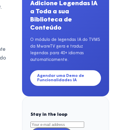
Adicione Legendas IA
.
a Toda a sua
Biblioteca de
Conteúdo
O módulo de legendas IA do TVMS
da MwareTV gera e traduz
nte
legendas para 40+ idiomas
ído
automaticamente.
Agendar uma Demo de
Funcionalidades IA
Stay in the loop