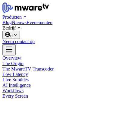
Producten
Blog
Nieuws
Evenementen
Bedrijf
nl
Neem contact op
Overview
The Origin
The MwareTV Transcoder
Low Latency
Live Subtitles
AI Intelligence
Workflows
Every Screen