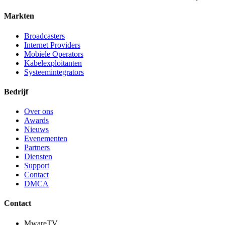
Markten
Broadcasters
Internet Providers
Mobiele Operators
Kabelexploitanten
Systeemintegrators
Bedrijf
Over ons
Awards
Nieuws
Evenementen
Partners
Diensten
Support
Contact
DMCA
Contact
MwareTV