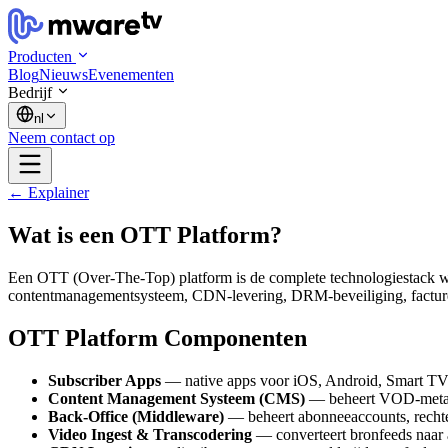
Producten
Blog
Nieuws
Evenementen
Bedrijf
nl
Neem contact op
← Explainer
Wat is een OTT Platform?
Een OTT (Over-The-Top) platform is de complete technologiestack wa
contentmanagementsysteem, CDN-levering, DRM-beveiliging, facturer
OTT Platform Componenten
Subscriber Apps
— native apps voor iOS, Android, Smart TV
Content Management Systeem (CMS)
— beheert VOD-metada
Back-Office (Middleware)
— beheert abonneeaccounts, rechte
Video Ingest & Transcodering
— converteert bronfeeds naar a