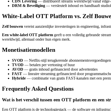
CDN Levering
— distribueert streams wereldwijd vanaf edge-
DRM & Beveiliging
— versleutelt inhoud en handhaaft studiol
White-Label OTT Platform vs. Zelf Bouw
Zelf bouwen
vereist aanzienlijke investeringen in engineering, inf
Een white-label OTT platform
geeft u een volledig gebrande strea
wereldwijd, allemaal onder hun eigen merk.
Monetisatiemodellen
SVOD
— Netflix-stijl terugkerende abonnementsvergoedingen
TVOD
— betalen per vertoning of huur
AVOD
— gratis inhoud gefinancierd door advertenties
FAST
— lineaire streaming gefinancierd door programmatische
Hybride
— combinatie van gratis FAST-kanalen met een pr
Frequently Asked Questions
Wat is het verschil tussen een OTT platform en een s
Een OTT platform is de technologiestack — de software en infrastruct