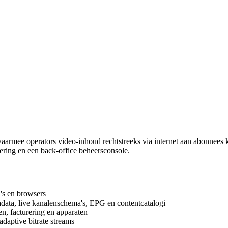
armee operators video-inhoud rechtstreeks via internet aan abonnees 
ing en een back-office beheersconsole.
's en browsers
ta, live kanalenschema's, EPG en contentcatalogi
n, facturering en apparaten
daptive bitrate streams