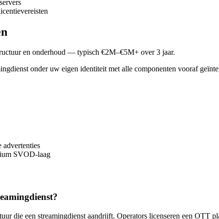
servers
icentievereisten
en
rastructuur en onderhoud — typisch €2M–€5M+ over 3 jaar.
mingdienst onder uw eigen identiteit met alle componenten vooraf geïn
 advertenties
emium SVOD-laag
treamingdienst?
uur die een streamingdienst aandrijft. Operators licenseren een OTT p