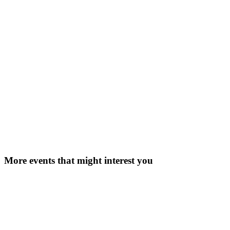
Read more about how MwareTV demonstrates a fresh approach to
next generation content delivery at Andina Link.
More events that might interest you