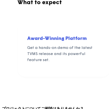
What to expect
Award-Winning Platform
Get a hands-on demo of the latest
TVMS release and its powerful
feature set.
プロジェクトについてご相談はありませんか？