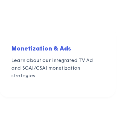
Monetization & Ads
Learn about our integrated TV Ad
and SGAI/CSAI monetization
strategies.