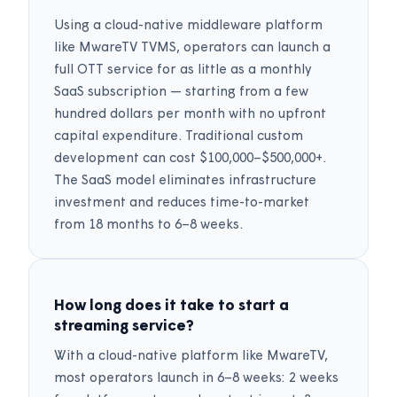
Using a cloud-native middleware platform
like MwareTV TVMS, operators can launch a
full OTT service for as little as a monthly
SaaS subscription — starting from a few
hundred dollars per month with no upfront
capital expenditure. Traditional custom
development can cost $100,000–$500,000+.
The SaaS model eliminates infrastructure
investment and reduces time-to-market
from 18 months to 6–8 weeks.
How long does it take to start a
streaming service?
With a cloud-native platform like MwareTV,
most operators launch in 6–8 weeks: 2 weeks