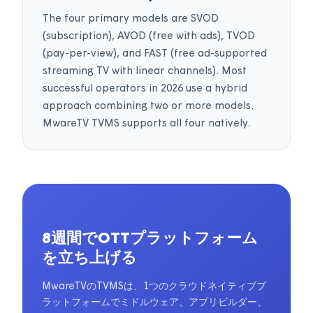
The four primary models are SVOD
(subscription), AVOD (free with ads), TVOD
(pay-per-view), and FAST (free ad-supported
streaming TV with linear channels). Most
successful operators in 2026 use a hybrid
approach combining two or more models.
MwareTV TVMS supports all four natively.
8週間でOTTプラットフォーム
を立ち上げる
MwareTVのTVMSは、1つのクラウドネイティブプ
ラットフォームでミドルウェア、アプリビルダー、