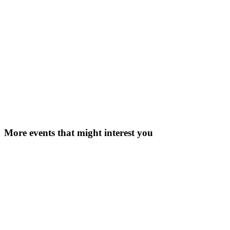
contact form
sales@mwaretv.com
More events that might interest you